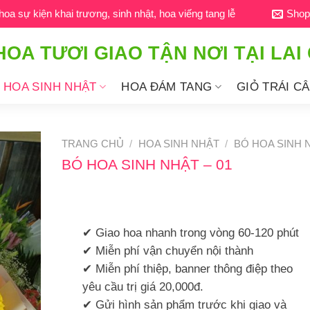
a sự kiện khai trương, sinh nhật, hoa viếng tang lễ
Shop
HOA TƯƠI GIAO TẬN NƠI TẠI LAI
HOA SINH NHẬT
HOA ĐÁM TANG
GIỎ TRÁI C
TRANG CHỦ
/
HOA SINH NHẬT
/
BÓ HOA SINH 
BÓ HOA SINH NHẬT – 01
✔ Giao hoa nhanh trong vòng 60-120 phút
✔ Miễn phí vận chuyển nội thành
✔ Miễn phí thiệp, banner thông điệp theo
yêu cầu trị giá 20,000đ.
✔ Gửi hình sản phẩm trước khi giao và