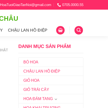
HoaTuoiGiaoTanNoi@gmail.com
0705.0000.55
 CHÂU
ÂY
CHẬU LAN HỒ ĐIỆP
DANH MỤC SẢN PHẨM
NHẬT
BÓ HOA
CHẬU LAN HỒ ĐIỆP
GIỎ HOA
GIỎ TRÁI CÂY
HOA ĐÁM TANG
HOA KHAI TRƯƠNG