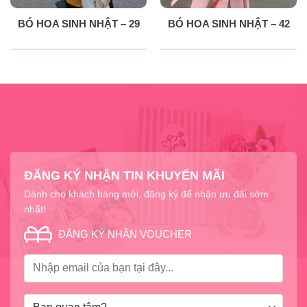
BÓ HOA SINH NHẬT – 29
BÓ HOA SINH NHẬT – 42
ĐĂNG KÝ NHẬN TIN KHUYẾN MÃI
Dành cho khách hàng mới, đăng ký để nhận ưu đãi sớm
nhất!
ĐĂNG KÝ NHẬN VOUCHER