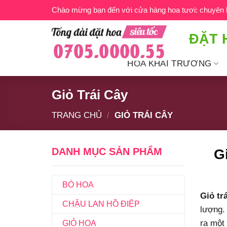
Bỏ
Chào mừng bạn đến với cửa hàng hoa tươi: chuyên ho
qua
nội
ĐẶT 
dung
HOA KHAI TRƯƠNG
Giỏ Trái Cây
TRANG CHỦ
/
GIỎ TRÁI CÂY
DANH MỤC SẢN PHẨM
G
BÓ HOA
Giỏ tr
CHẬU LAN HỒ ĐIỆP
lượng. 
ra một
GIỎ HOA