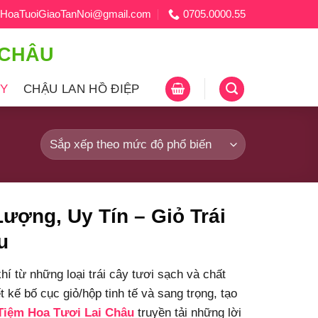
HoaTuoiGiaoTanNoi@gmail.com
0705.0000.55
 CHÂU
ÂY
CHẬU LAN HỒ ĐIỆP
ợng, Uy Tín – Giỏ Trái
u
hí từ những loại trái cây tươi sạch và chất
 kế bố cục giỏ/hộp tinh tế và sang trọng, tạo
Tiệm Hoa Tươi Lai Châu
truyền tải những lời