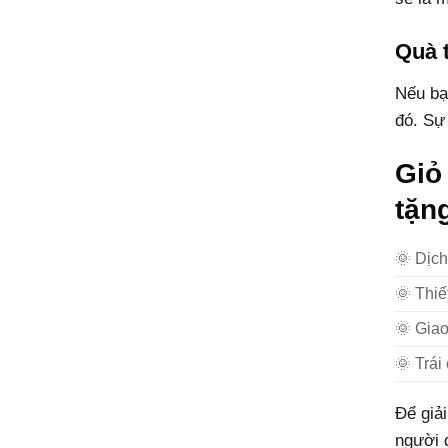
Quà 
Nếu bạ
đó. Sự 
Giỏ
tặn
🌞 Dịch
🌞 Thiế
🌞 Gia
🌞 Trái
Để giải
người 