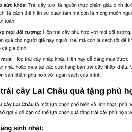
o sức khỏe:
Trái cây tươi là nguồn thực phẩm giàu dinh dưỡ
chỉ là cách thể hiện sự quan tâm mà còn là mong muốn ngư
n toàn.
p mọi đối tượng:
Hộp trái cây phù hợp với mọi đối tượng, 
n quà cho người già hay người trẻ, mà còn là cách tốt để k
 cả gia đình.
 mua:
Hộp trái cây nhập khẩu hiện nay dễ dàng mua được. B
ận nhà, hoặc mua tại các cửa hàng bán trái cây nhập khẩu. 
ọn sản phẩm phù hợp với ngân sách của mình.
 trái cây Lai Châu quà tặng phù 
ái cây Lai Châu
là một lựa chọn phổ biến và linh hoạt, phù
số gợi ý để bạn có thể lựa chọn quà tặng trái cây phù hợp v
ặng sinh nhật: