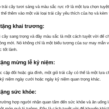
ỏ trái cây tươi sáng và màu sắc rực rỡ là một lựa chọn tuyệ
 thể thêm vào một vài loại trái cây yêu thích của họ và kèm
tặng khai trương:
ái cây sang trọng và đầy màu sắc là một cách tuyệt vời để
òng mới. Nó không chỉ là một biểu tượng của sự may mắn và
c tốt lành.
tặng mừng lễ kỷ niệm:
 cặp đôi hoặc gia đình, một giỏ trái cây có thể là một lựa 
 kỷ niệm ngày cưới hoặc ngày kỷ niệm quan trọng khác.
tặng sức khỏe:
trường hợp người nhận quan tâm đến sức khỏe và ăn uống là
một món quà lý tưởng. Đây là cách tuyệt vời để khuyến khíc