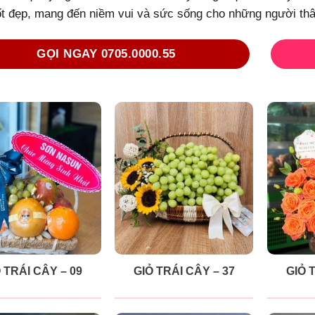
ốt đẹp, mang đến niềm vui và sức sống cho những người thâ
GỌI NGAY 0705.0000.55
 TRÁI CÂY – 09
GIỎ TRÁI CÂY – 37
GIỎ 