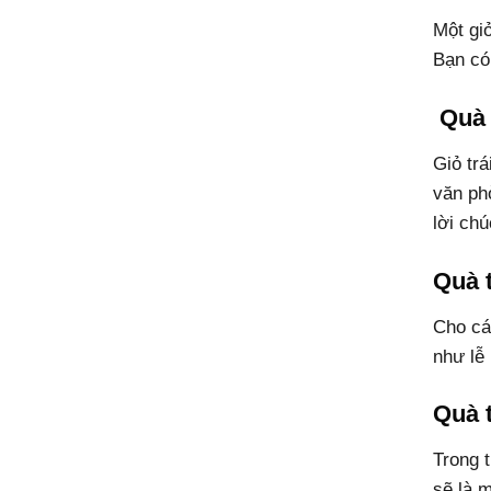
Một gi
Bạn có
Quà 
Giỏ tr
văn ph
lời chú
Quà 
Cho các
như lễ
Quà 
Trong 
sẽ là 