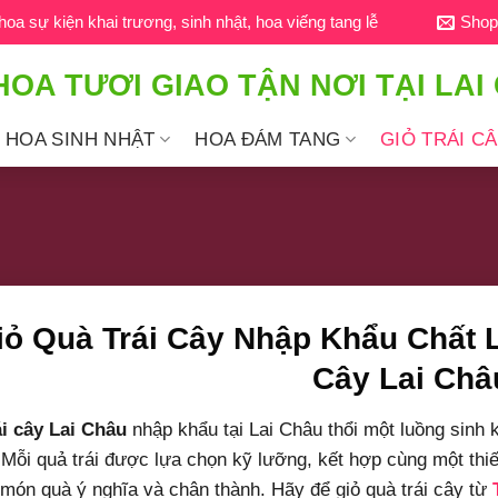
a sự kiện khai trương, sinh nhật, hoa viếng tang lễ
Shop
HOA TƯƠI GIAO TẬN NƠI TẠI LAI
HOA SINH NHẬT
HOA ĐÁM TANG
GIỎ TRÁI C
iỏ Quà Trái Cây Nhập Khẩu Chất Lư
Cây Lai Châ
ái cây Lai Châu
nhập khẩu tại Lai Châu thổi một luồng sinh k
Mỗi quả trái được lựa chọn kỹ lưỡng, kết hợp cùng một thiết
 món quà ý nghĩa và chân thành. Hãy để giỏ quà trái cây từ