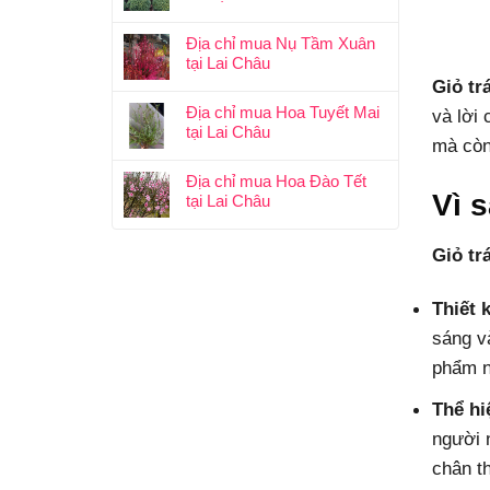
Địa chỉ mua Nụ Tầm Xuân
tại Lai Châu
Giỏ tr
Địa chỉ mua Hoa Tuyết Mai
và lời
tại Lai Châu
mà còn 
Địa chỉ mua Hoa Đào Tết
Vì 
tại Lai Châu
Giỏ tr
Thiết 
sáng và
phẩm n
Thể hi
người 
chân t