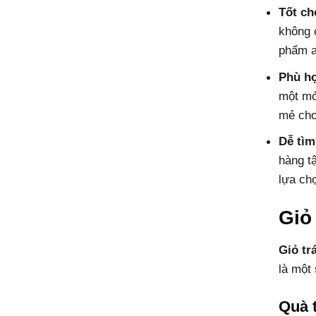
Tốt ch
không 
phẩm a
Phù hợ
một mó
mẻ cho
Dễ tìm
hàng t
lựa ch
Giỏ
Giỏ tr
là một 
Quà t