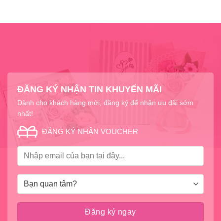
ĐĂNG KÝ NHẬN TIN KHUYẾN MÃI
Dành cho khách hàng mới, đăng ký để nhận ưu đãi sớm
nhất!
ĐĂNG KÝ NHẬN VOUCHER