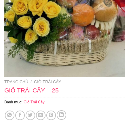
TRANG CHỦ
/
GIỎ TRÁI CÂY
GIỎ TRÁI CÂY – 25
Danh mục:
Giỏ Trái Cây