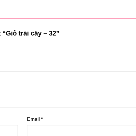
 “Giỏ trái cây – 32”
Email
*