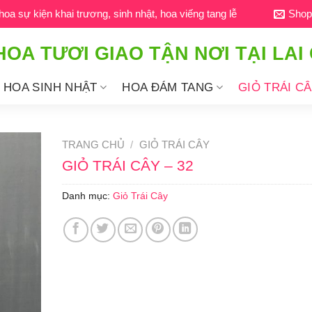
a sự kiện khai trương, sinh nhật, hoa viếng tang lễ
Shop
HOA TƯƠI GIAO TẬN NƠI TẠI LAI
HOA SINH NHẬT
HOA ĐÁM TANG
GIỎ TRÁI C
TRANG CHỦ
/
GIỎ TRÁI CÂY
GIỎ TRÁI CÂY – 32
Danh mục:
Giỏ Trái Cây