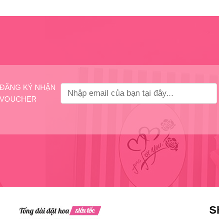
ĐĂNG KÝ NHẬN
VOUCHER
S