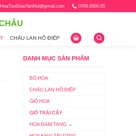
HoaTuoiGiaoTanNoi@gmail.com
0705.0000.55
 CHÂU
ÂY
CHẬU LAN HỒ ĐIỆP
DANH MỤC SẢN PHẨM
BÓ HOA
CHẬU LAN HỒ ĐIỆP
GIỎ HOA
GIỎ TRÁI CÂY
HOA ĐÁM TANG
HOA KHAI TRƯƠNG