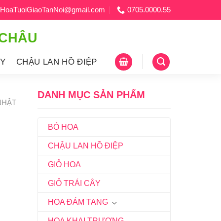
HoaTuoiGiaoTanNoi@gmail.com
0705.0000.55
 CHÂU
ÂY
CHẬU LAN HỒ ĐIỆP
DANH MỤC SẢN PHẨM
NHẬT
BÓ HOA
CHẬU LAN HỒ ĐIỆP
GIỎ HOA
GIỎ TRÁI CÂY
HOA ĐÁM TANG
HOA KHAI TRƯƠNG