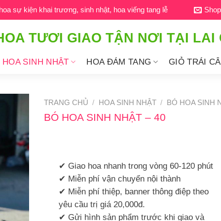
a sự kiện khai trương, sinh nhật, hoa viếng tang lễ
Shop
HOA TƯƠI GIAO TẬN NƠI TẠI LAI
HOA SINH NHẬT
HOA ĐÁM TANG
GIỎ TRÁI C
TRANG CHỦ
/
HOA SINH NHẬT
/
BÓ HOA SINH 
BÓ HOA SINH NHẬT – 40
✔ Giao hoa nhanh trong vòng 60-120 phút
✔ Miễn phí vận chuyển nội thành
✔ Miễn phí thiệp, banner thông điệp theo
yêu cầu trị giá 20,000đ.
✔ Gửi hình sản phẩm trước khi giao và