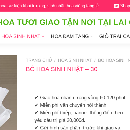
a sự kiện khai trương, sinh nhật, hoa viếng tang lễ
Shop
HOA TƯƠI GIAO TẬN NƠI TẠI LAI
HOA SINH NHẬT
HOA ĐÁM TANG
GIỎ TRÁI C
TRANG CHỦ
/
HOA SINH NHẬT
/
BÓ HOA SINH 
BÓ HOA SINH NHẬT – 30
✔ Giao hoa nhanh trong vòng 60-120 phút
✔ Miễn phí vận chuyển nội thành
✔ Miễn phí thiệp, banner thông điệp theo
yêu cầu trị giá 20,000đ.
✔ Gửi hình sản phẩm trước khi giao và