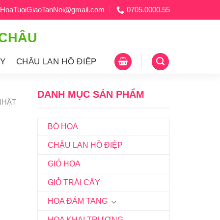
HoaTuoiGiaoTanNoi@gmail.com
0705.0000.55
 CHÂU
ÂY
CHẬU LAN HỒ ĐIỆP
DANH MỤC SẢN PHẨM
NHẬT
BÓ HOA
CHẬU LAN HỒ ĐIỆP
GIỎ HOA
GIỎ TRÁI CÂY
HOA ĐÁM TANG
HOA KHAI TRƯƠNG