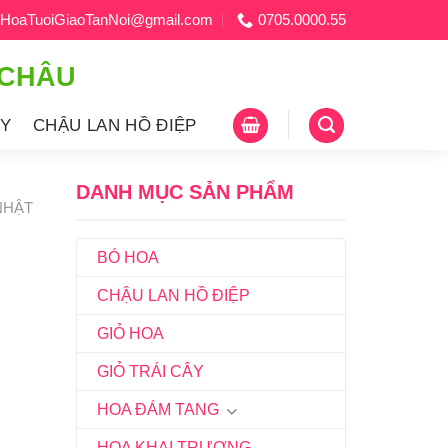
HoaTuoiGiaoTanNoi@gmail.com
0705.0000.55
 CHÂU
ÂY
CHẬU LAN HỒ ĐIỆP
DANH MỤC SẢN PHẨM
NHẬT
BÓ HOA
CHẬU LAN HỒ ĐIỆP
GIỎ HOA
GIỎ TRÁI CÂY
HOA ĐÁM TANG
HOA KHAI TRƯƠNG