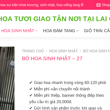
a sự kiện khai trương, sinh nhật, hoa viếng tang lễ
Shop
HOA TƯƠI GIAO TẬN NƠI TẠI LAI
HOA SINH NHẬT
HOA ĐÁM TANG
GIỎ TRÁI C
TRANG CHỦ
/
HOA SINH NHẬT
/
BÓ HOA SINH 
BÓ HOA SINH NHẬT – 27
✔ Giao hoa nhanh trong vòng 60-120 phút
✔ Miễn phí vận chuyển nội thành
✔ Miễn phí thiệp, banner thông điệp theo
yêu cầu trị giá 20,000đ.
✔ Gửi hình sản phẩm trước khi giao và