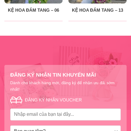
KỆ HOA ĐÁM TANG – 06
KỆ HOA ĐÁM TANG – 13
ĐĂNG KÝ NHẬN TIN KHUYẾN MÃI
Dành cho khách hàng mới, đăng ký để nhận ưu đãi sớm
nhất!
ĐĂNG KÝ NHẬN VOUCHER