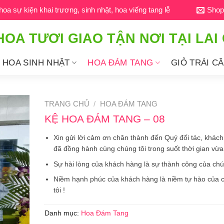
a sự kiện khai trương, sinh nhật, hoa viếng tang lễ
Shop
HOA TƯƠI GIAO TẬN NƠI TẠI LAI
HOA SINH NHẬT
HOA ĐÁM TANG
GIỎ TRÁI C
TRANG CHỦ
/
HOA ĐÁM TANG
KỆ HOA ĐÁM TANG – 08
Xin gửi lời cảm ơn chân thành đến Quý đối tác, khác
đã đồng hành cùng chúng tôi trong suốt thời gian vừa
Sự hài lòng của khách hàng là sự thành công của chún
Niềm hạnh phúc của khách hàng là niềm tự hào của 
tôi !
Danh mục:
Hoa Đám Tang