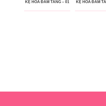
KỆ HOA ĐÁM TANG – 01
KỆ HOA ĐÁM TA