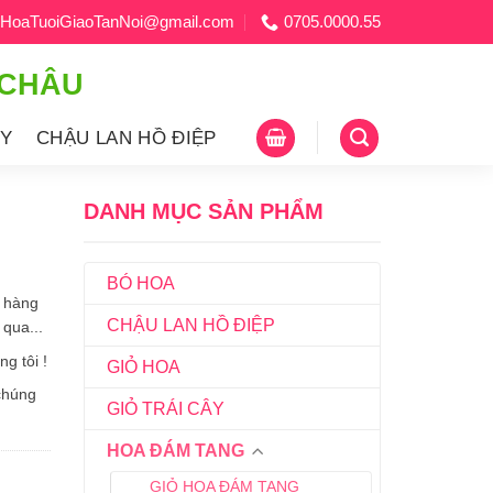
HoaTuoiGiaoTanNoi@gmail.com
0705.0000.55
 CHÂU
ÂY
CHẬU LAN HỒ ĐIỆP
DANH MỤC SẢN PHẨM
BÓ HOA
h hàng
CHẬU LAN HỒ ĐIỆP
 qua...
g tôi !
GIỎ HOA
chúng
GIỎ TRÁI CÂY
HOA ĐÁM TANG
GIỎ HOA ĐÁM TANG