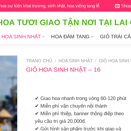
a sự kiện khai trương, sinh nhật, hoa viếng tang lễ
Shop
HOA TƯƠI GIAO TẬN NƠI TẠI LAI
HOA SINH NHẬT
HOA ĐÁM TANG
GIỎ TRÁI C
TRANG CHỦ
/
HOA SINH NHẬT
/
GIỎ HOA SINH
GIỎ HOA SINH NHẬT – 16
✔ Giao hoa nhanh trong vòng 60-120 phút
✔ Miễn phí vận chuyển nội thành
✔ Miễn phí thiệp, banner thông điệp theo
yêu cầu trị giá 20,000đ.
✔ Gửi hình sản phẩm trước khi giao và