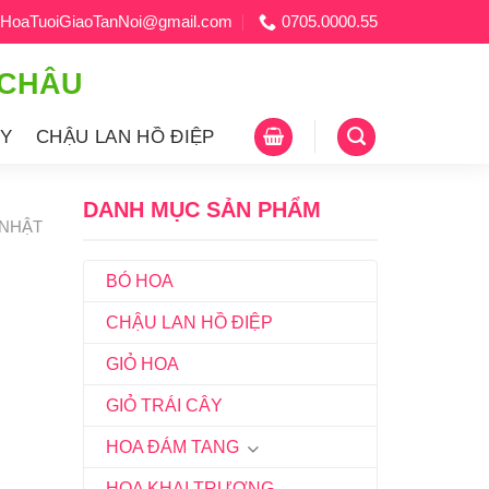
HoaTuoiGiaoTanNoi@gmail.com
0705.0000.55
 CHÂU
ÂY
CHẬU LAN HỒ ĐIỆP
DANH MỤC SẢN PHẨM
 NHẬT
BÓ HOA
CHẬU LAN HỒ ĐIỆP
GIỎ HOA
GIỎ TRÁI CÂY
HOA ĐÁM TANG
HOA KHAI TRƯƠNG