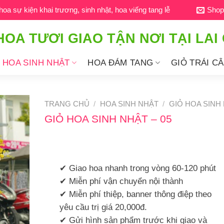
a sự kiện khai trương, sinh nhật, hoa viếng tang lễ
Shop
HOA TƯƠI GIAO TẬN NƠI TẠI LAI
HOA SINH NHẬT
HOA ĐÁM TANG
GIỎ TRÁI C
TRANG CHỦ
/
HOA SINH NHẬT
/
GIỎ HOA SINH
GIỎ HOA SINH NHẬT – 05
✔ Giao hoa nhanh trong vòng 60-120 phút
✔ Miễn phí vận chuyển nội thành
✔ Miễn phí thiệp, banner thông điệp theo
yêu cầu trị giá 20,000đ.
✔ Gửi hình sản phẩm trước khi giao và