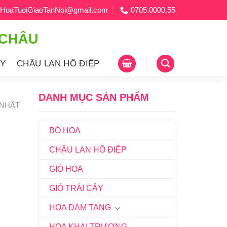
HoaTuoiGiaoTanNoi@gmail.com
0705.0000.55
 CHÂU
ÂY
CHẬU LAN HỒ ĐIỆP
DANH MỤC SẢN PHẨM
 NHẬT
BÓ HOA
CHẬU LAN HỒ ĐIỆP
GIỎ HOA
GIỎ TRÁI CÂY
HOA ĐÁM TANG
HOA KHAI TRƯƠNG