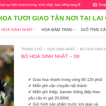
a sự kiện khai trương, sinh nhật, hoa viếng tang lễ
Shop
HOA TƯƠI GIAO TẬN NƠI TẠI LAI
HOA SINH NHẬT
HOA ĐÁM TANG
GIỎ TRÁI C
TRANG CHỦ
/
HOA SINH NHẬT
/
BÓ HOA SINH 
BÓ HOA SINH NHẬT – 08
✔ Giao hoa nhanh trong vòng 60-120 phút
✔ Miễn phí vận chuyển nội thành
✔ Miễn phí thiệp, banner thông điệp theo
yêu cầu trị giá 20,000đ.
✔ Gửi hình sản phẩm trước khi giao và