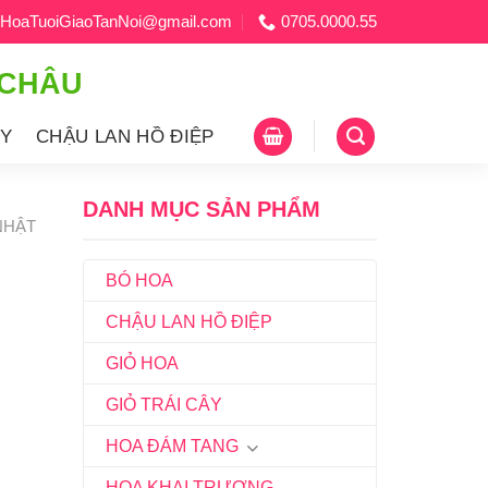
HoaTuoiGiaoTanNoi@gmail.com
0705.0000.55
 CHÂU
ÂY
CHẬU LAN HỒ ĐIỆP
DANH MỤC SẢN PHẨM
NHẬT
BÓ HOA
CHẬU LAN HỒ ĐIỆP
GIỎ HOA
GIỎ TRÁI CÂY
HOA ĐÁM TANG
HOA KHAI TRƯƠNG