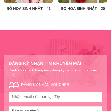
BÓ HOA SINH NHẬT – 41
BÓ HOA SINH NHẬT – 20
ĐĂNG KÝ NHẬN TIN KHUYẾN MÃI
Dành cho khách hàng mới, đăng ký để nhận ưu đãi sớm
nhất!
ĐĂNG KÝ NHẬN VOUCHER