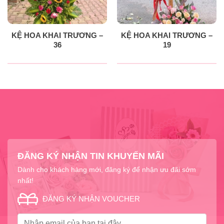
KỆ HOA KHAI TRƯƠNG –
KỆ HOA KHAI TRƯƠNG –
36
19
ĐĂNG KÝ NHẬN TIN KHUYẾN MÃI
Dành cho khách hàng mới, đăng ký để nhận ưu đãi sớm
nhất!
ĐĂNG KÝ NHẬN VOUCHER