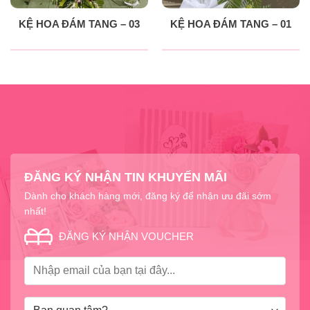
KỆ HOA ĐÁM TANG – 03
KỆ HOA ĐÁM TANG – 01
ĐĂNG KÝ NHẬN TIN KHUYẾN MÃI
Dành cho khách hàng mới, đăng ký để nhận ưu đãi sớm
nhất!
ĐĂNG KÝ NHẬN VOUCHER