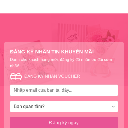
ĐĂNG KÝ NHẬN TIN KHUYẾN MÃI
Dành cho khách hàng mới, đăng ký để nhận ưu đãi sớm
nhất!
ĐĂNG KÝ NHẬN VOUCHER