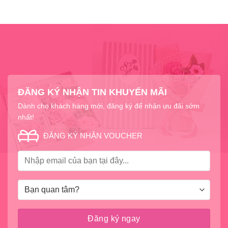
ĐĂNG KÝ NHẬN TIN KHUYẾN MÃI
Dành cho khách hàng mới, đăng ký để nhận ưu đãi sớm
nhất!
ĐĂNG KÝ NHẬN VOUCHER