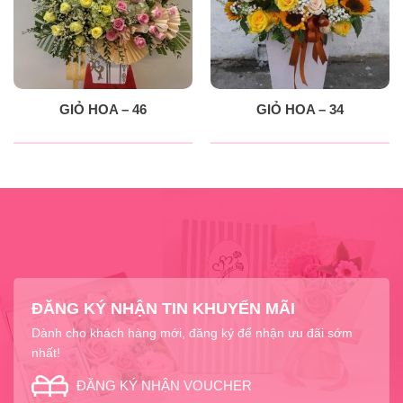
GIỎ HOA – 46
GIỎ HOA – 34
ĐĂNG KÝ NHẬN TIN KHUYẾN MÃI
Dành cho khách hàng mới, đăng ký để nhận ưu đãi sớm
nhất!
ĐĂNG KÝ NHẬN VOUCHER