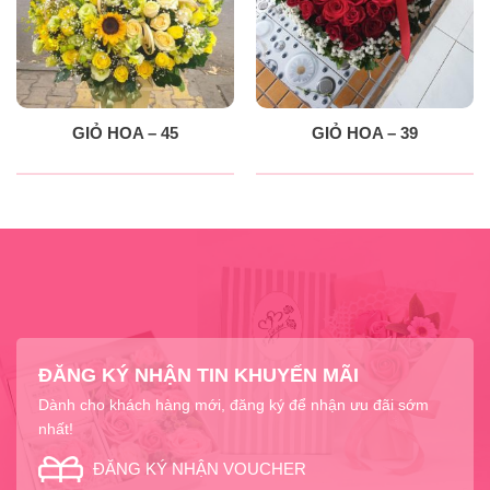
GIỎ HOA – 45
GIỎ HOA – 39
ĐĂNG KÝ NHẬN TIN KHUYẾN MÃI
Dành cho khách hàng mới, đăng ký để nhận ưu đãi sớm
nhất!
ĐĂNG KÝ NHẬN VOUCHER