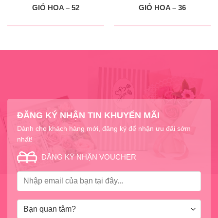
GIỎ HOA – 52
GIỎ HOA – 36
ĐĂNG KÝ NHẬN TIN KHUYẾN MÃI
Dành cho khách hàng mới, đăng ký để nhận ưu đãi sớm
nhất!
ĐĂNG KÝ NHẬN VOUCHER