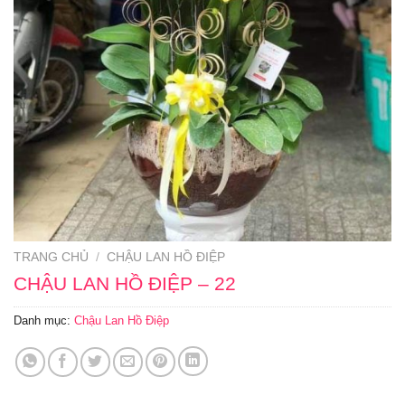
TRANG CHỦ
/
CHẬU LAN HỒ ĐIỆP
CHẬU LAN HỒ ĐIỆP – 22
Danh mục:
Chậu Lan Hồ Điệp