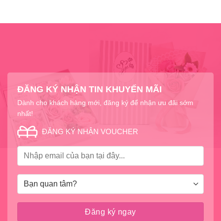
ĐĂNG KÝ NHẬN TIN KHUYẾN MÃI
Dành cho khách hàng mới, đăng ký để nhận ưu đãi sớm
nhất!
ĐĂNG KÝ NHẬN VOUCHER