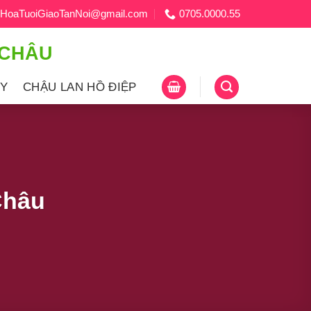
HoaTuoiGiaoTanNoi@gmail.com
0705.0000.55
 CHÂU
ÂY
CHẬU LAN HỒ ĐIỆP
Châu