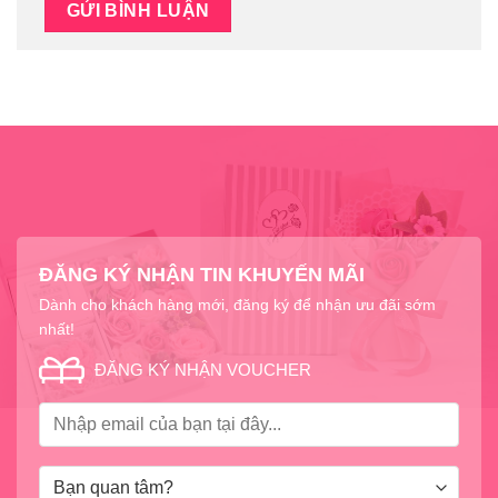
ĐĂNG KÝ NHẬN TIN KHUYẾN MÃI
Dành cho khách hàng mới, đăng ký để nhận ưu đãi sớm
nhất!
ĐĂNG KÝ NHẬN VOUCHER