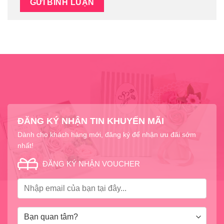
ĐĂNG KÝ NHẬN TIN KHUYẾN MÃI
Dành cho khách hàng mới, đăng ký để nhận ưu đãi sớm
nhất!
ĐĂNG KÝ NHẬN VOUCHER